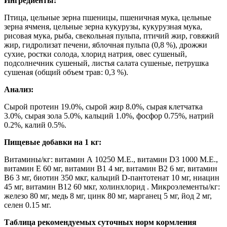
Ингредиенты:
Птица, цельные зерна пшеницы, пшеничная мука, цельные
зерна ячменя, цельные зерна кукурузы, кукурузная мука,
рисовая мука, рыба, свекольная пульпа, птичий жир, говяжий
жир, гидролизат печени, яблочная пульпа (0,8 %), дрожжи
сухие, ростки солода, хлорид натрия, овес сушеный,
подсолнечник сушеный, листья салата сушеные, петрушка
сушеная (общий объем трав: 0,3 %).
Анализ:
Сырой протеин 19.0%, сырой жир 8.0%, сырая клетчатка
3.0%, сырая зола 5.0%, кальций 1.0%, фосфор 0.75%, натрий
0.2%, калий 0.5%.
Пищевые добавки на 1 кг:
Витамины/кг: витамин А 10250 М.E., витамин D3 1000 М.E.,
витамин Е 60 мг, витамин В1 4 мг, витамин В2 6 мг, витамин
В6 3 мг, биотин 350 мкг, кальций D-пантотенат 10 мг, ниацин
45 мг, витамин В12 60 мкг, холинхлорид . Микроэлементы/кг:
железо 80 мг, медь 8 мг, цинк 80 мг, марганец 5 мг, йод 2 мг,
селен 0.15 мг.
Таблица рекомендуемых суточных норм кормления