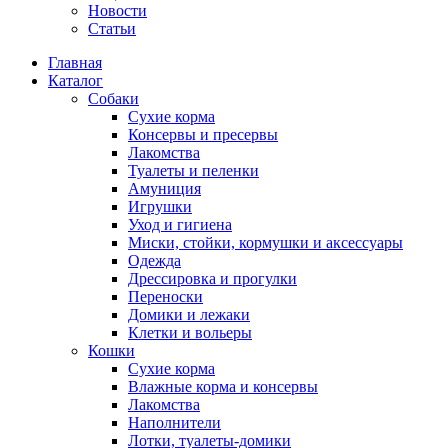
Новости
Статьи
Главная
Каталог
Собаки
Сухие корма
Консервы и пресервы
Лакомства
Туалеты и пеленки
Амуниция
Игрушки
Уход и гигиена
Миски, стойки, кормушки и аксессуары
Одежда
Дрессировка и прогулки
Переноски
Домики и лежаки
Клетки и вольеры
Кошки
Сухие корма
Влажные корма и консервы
Лакомства
Наполнители
Лотки, туалеты-домики