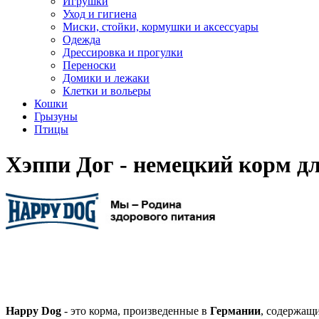
Игрушки
Уход и гигиена
Миски, стойки, кормушки и аксессуары
Одежда
Дрессировка и прогулки
Переноски
Домики и лежаки
Клетки и вольеры
Кошки
Грызуны
Птицы
Хэппи Дог - немецкий корм дл
Happy Dog
- это корма, произведенные в
Германии
, содержащ