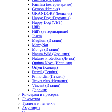
Farmina (ветеренарные)
Gemon (Италия)
GRANDORF (Бельгия)
Happy Dog (Германия)
Happy Dog (VET)
Hill's
Hill's (ветеринарные)
Josera
Meglium (Италия)
MamyNat
Monge (Италия)
Natura Wild (Франция)
Natures Protection (Литва)
Optima Nova (Испания)
Orijen (Канада)
Premil (Сербия)
Primordial (Италия)
Trovet plus (Испания)
Vincent (Италия)
Дарлинг
Консервы и пресервы
Лакомства
Туалеты и пеленки
Амуниция