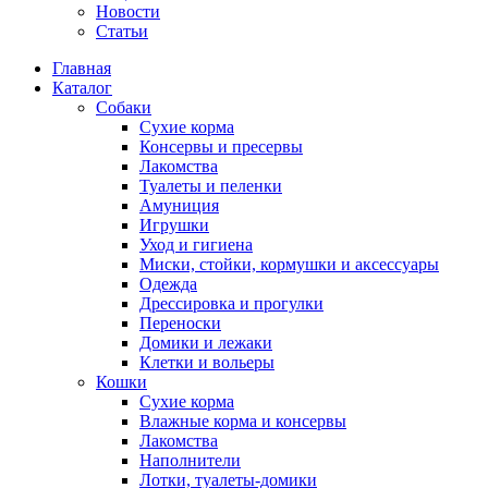
Новости
Статьи
Главная
Каталог
Собаки
Сухие корма
Консервы и пресервы
Лакомства
Туалеты и пеленки
Амуниция
Игрушки
Уход и гигиена
Миски, стойки, кормушки и аксессуары
Одежда
Дрессировка и прогулки
Переноски
Домики и лежаки
Клетки и вольеры
Кошки
Сухие корма
Влажные корма и консервы
Лакомства
Наполнители
Лотки, туалеты-домики