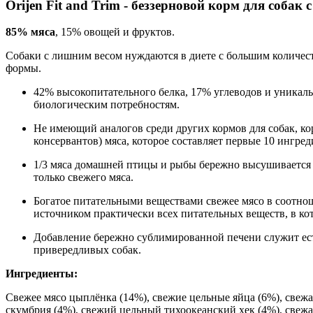
Orijen Fit and Trim - беззерновой корм для собак
85% мяса
, 15% овощей и фруктов.
Собаки с лишним весом нуждаются в диете с большим количе
формы.
42% высокопитательного белка, 17% углеводов и уникал
биологическим потребностям.
Не имеющий аналогов среди других кормов для собак, к
консервантов) мяса, которое составляет первые 10 ингред
1/3 мяса домашней птицы и рыбы бережно высушивается 
только свежего мяса.
Богатое питательными веществами свежее мясо в соотно
источником практически всех питательных веществ, в ко
Добавление бережно сублимированной печени служит ест
привередливых собак.
Ингредиенты:
Cвежее мясо цыплёнка (14%), свежие цельные яйца (6%), свежая
скумбрия (4%), свежий цельный тихоокеанский хек (4%), свежа