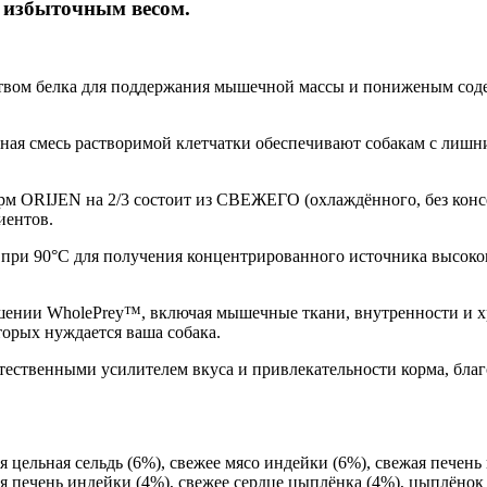
 с избыточным весом.
ством белка для поддержания мышечной массы и пониженым сод
ьная смесь растворимой клетчатки обеспечивают собакам с лиш
орм ORIJEN на 2/3 состоит из СВЕЖЕГО (охлаждённого, без ко
иентов.
при 90°С для получения концентрированного источника высокоп
шении WholePrey™, включая мышечные ткани, внутренности и хр
торых нуждается ваша собака.
ественными усилителем вкуса и привлекательности корма, благ
 цельная сельдь (6%), свежее мясо индейки (6%), свежая печень 
я печень индейки (4%), свежее сердце цыплёнка (4%), цыплёнок