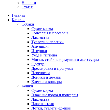
Новости
Статьи
Главная
Каталог
Собаки
Сухие корма
Консервы и пресервы
Лакомства
Туалеты и пеленки
Амуниция
Игрушки
Уход и гигиена
Миски, стойки, кормушки и аксессуары
Одежда
Дрессировка и прогулки
Переноски
Домики и лежаки
Клетки и вольеры
Кошки
Сухие корма
Влажные корма и консервы
Лакомства
Наполнители
Лотки, туалеты-домики