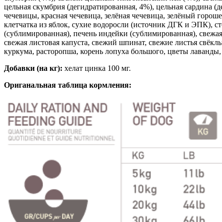
цельная скумбрия (дегидратированная, 4%), цельная сардина (д
чечевицы, красная чечевица, зелёная чечевица, зелёный горош
клетчатка из яблок, сухие водоросли (источник ДГК и ЭПК), с
(cублимированная), печень индейки (cублимированная), свежая
свежая листовая капуста, свежий шпинат, свежие листья свёклы
куркума, расторопша, корень лопуха большого, цветы лаванды,
Добавки (на кг):
хелат цинка 100 мг.
Ориганальная таблица кормления: