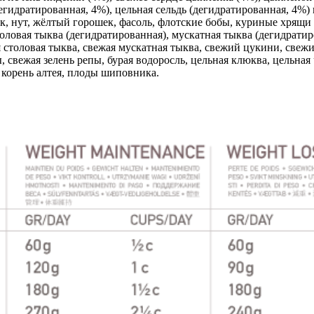
егидратированная, 4%), цельная сельдь (дегидратированная, 4%) 
ек, нут, жёлтый горошек, фасоль, флотские бобы, куриные хрящи
толовая тыква (дегидратированная), мускатная тыква (дегидрати
 столовая тыква, свежая мускатная тыква, свежий цукини, свежи
, свежая зелень репы, бурая водоросль, цельная клюква, цельная
 корень алтея, плоды шиповника.