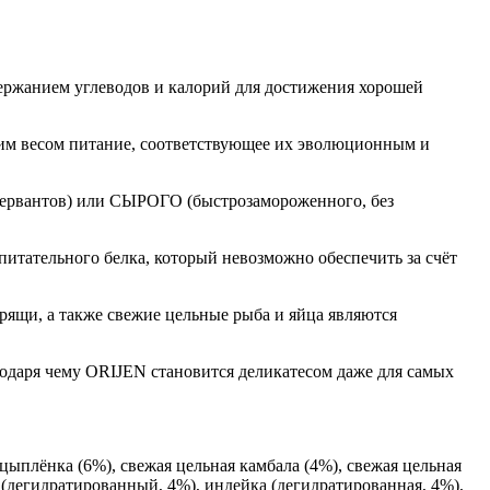
ержанием углеводов и калорий для достижения хорошей
ним весом питание, соответствующее их эволюционным и
нсервантов) или СЫРОГО (быстрозамороженного, без
итательного белка, который невозможно обеспечить за счёт
ящи, а также свежие цельные рыба и яйца являются
одаря чему ORIJEN становится деликатесом даже для самых
цыплёнка (6%), свежая цельная камбала (4%), свежая цельная
 (дегидратированный, 4%), индейка (дегидратированная, 4%),