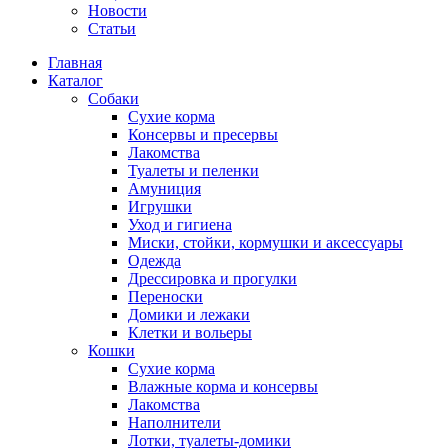
Новости
Статьи
Главная
Каталог
Собаки
Сухие корма
Консервы и пресервы
Лакомства
Туалеты и пеленки
Амуниция
Игрушки
Уход и гигиена
Миски, стойки, кормушки и аксессуары
Одежда
Дрессировка и прогулки
Переноски
Домики и лежаки
Клетки и вольеры
Кошки
Сухие корма
Влажные корма и консервы
Лакомства
Наполнители
Лотки, туалеты-домики