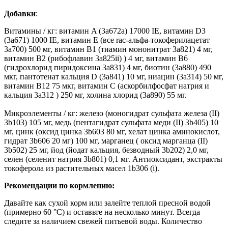
Добавки
:
Витамины / кг: витамин A (3a672a) 17000 IE, витамин D3
(3a671) 1000 IE, витамин E (все rac-альфа-токоферилацетат
3a700) 500 мг, витамин B1 (тиамин мононитрат 3a821) 4 мг,
витамин B2 (рибофлавин 3a825ii) ) 4 мг, витамин B6
(гидрохлорид пиридоксина 3a831) 4 мг, биотин (3a880) 490
мкг, пантотенат кальция D (3a841) 10 мг, ниацин (3a314) 50 мг,
витамин B12 75 мкг, витамин C (аскорбилфосфат натрия и
кальция 3a312 ) 250 мг, холина хлорид (3a890) 55 мг.
Микроэлементы / кг: железо (моногидрат сульфата железа (II)
3b103) 105 мг, медь (пентагидрат сульфата меди (II) 3b405) 10
мг, цинк (оксид цинка 3b603 80 мг, хелат цинка аминокислот,
гидрат 3b606 20 мг) 100 мг, марганец ( оксид марганца (II)
3b502) 25 мг, йод (йодат кальция, безводный 3b202) 2,0 мг,
селен (селенит натрия 3b801) 0,1 мг. Антиоксидант, экстракты
токоферола из растительных масел 1b306 (i).
Рекомендации по кормлению:
Давайте как сухой корм или залейте теплой пресной водой
(примерно 60 °C) и оставьте на несколько минут. Всегда
следите за наличием свежей питьевой воды. Количество