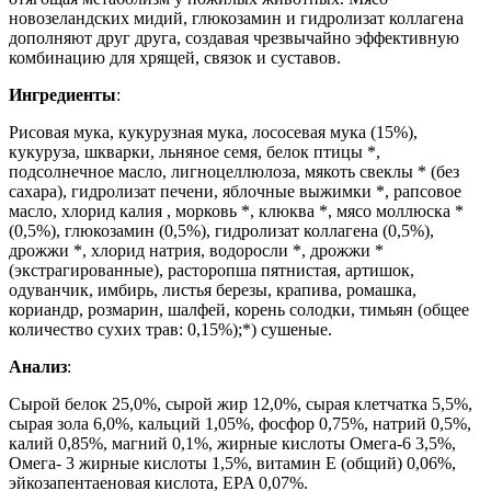
новозеландских мидий, глюкозамин и гидролизат коллагена
дополняют друг друга, создавая чрезвычайно эффективную
комбинацию для хрящей, связок и суставов.
Ингредиенты
:
Рисовая мука, кукурузная мука, лососевая мука (15%),
кукуруза, шкварки, льняное семя, белок птицы *,
подсолнечное масло, лигноцеллюлоза, мякоть свеклы * (без
сахара), гидролизат печени, яблочные выжимки *, рапсовое
масло, хлорид калия , морковь *, клюква *, мясо моллюска *
(0,5%), глюкозамин (0,5%), гидролизат коллагена (0,5%),
дрожжи *, хлорид натрия, водоросли *, дрожжи *
(экстрагированные), расторопша пятнистая, артишок,
одуванчик, имбирь, листья березы, крапива, ромашка,
кориандр, розмарин, шалфей, корень солодки, тимьян (общее
количество сухих трав: 0,15%);*) сушеные.
Анализ
:
Сырой белок 25,0%, сырой жир 12,0%, сырая клетчатка 5,5%,
сырая зола 6,0%, кальций 1,05%, фосфор 0,75%, натрий 0,5%,
калий 0,85%, магний 0,1%, жирные кислоты Омега-6 3,5%,
Омега- 3 жирные кислоты 1,5%, витамин Е (общий) 0,06%,
эйкозапентаеновая кислота, EPA 0,07%.