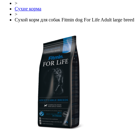
>
Сухие корма
>
Сухой корм для собак Fitmin dog For Life Adult large breed