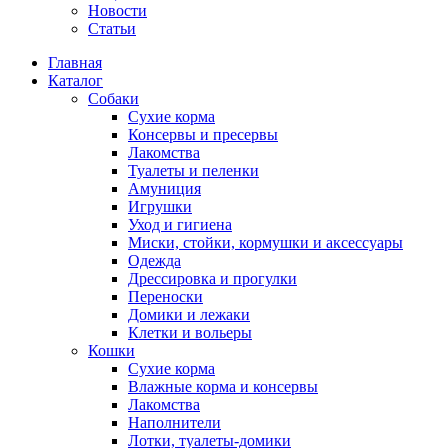
Новости
Статьи
Главная
Каталог
Собаки
Сухие корма
Консервы и пресервы
Лакомства
Туалеты и пеленки
Амуниция
Игрушки
Уход и гигиена
Миски, стойки, кормушки и аксессуары
Одежда
Дрессировка и прогулки
Переноски
Домики и лежаки
Клетки и вольеры
Кошки
Сухие корма
Влажные корма и консервы
Лакомства
Наполнители
Лотки, туалеты-домики