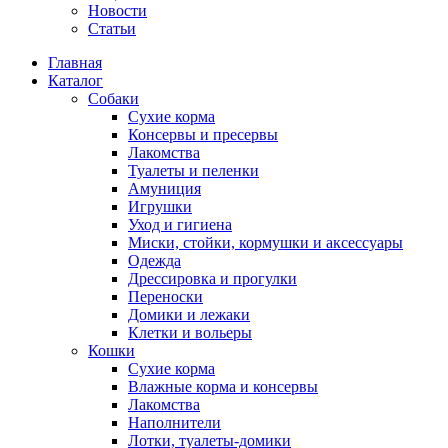
Новости
Статьи
Главная
Каталог
Собаки
Сухие корма
Консервы и пресервы
Лакомства
Туалеты и пеленки
Амуниция
Игрушки
Уход и гигиена
Миски, стойки, кормушки и аксессуары
Одежда
Дрессировка и прогулки
Переноски
Домики и лежаки
Клетки и вольеры
Кошки
Сухие корма
Влажные корма и консервы
Лакомства
Наполнители
Лотки, туалеты-домики