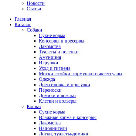
Новости
Статьи
Главная
Каталог
Собаки
Сухие корма
Консервы и пресервы
Лакомства
Туалеты и пеленки
Амуниция
Игрушки
Уход и гигиена
Миски, стойки, кормушки и аксессуары
Одежда
Дрессировка и прогулки
Переноски
Домики и лежаки
Клетки и вольеры
Кошки
Сухие корма
Влажные корма и консервы
Лакомства
Наполнители
Лотки, туалеты-домики