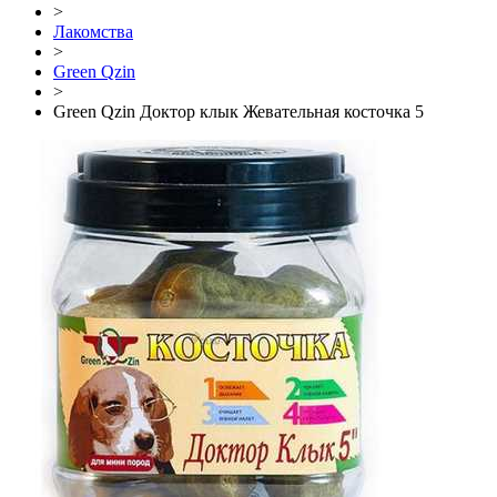
>
Лакомства
>
Green Qzin
>
Green Qzin Доктор клык Жевательная косточка 5