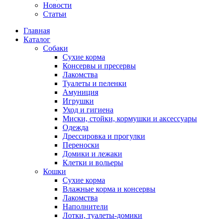
Новости
Статьи
Главная
Каталог
Собаки
Сухие корма
Консервы и пресервы
Лакомства
Туалеты и пеленки
Амуниция
Игрушки
Уход и гигиена
Миски, стойки, кормушки и аксессуары
Одежда
Дрессировка и прогулки
Переноски
Домики и лежаки
Клетки и вольеры
Кошки
Сухие корма
Влажные корма и консервы
Лакомства
Наполнители
Лотки, туалеты-домики