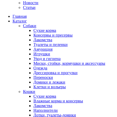
Новости
Статьи
Главная
Каталог
Собаки
Сухие корма
Консервы и пресервы
Лакомства
Туалеты и пеленки
Амуниция
Игрушки
Уход и гигиена
Миски, стойки, кормушки и аксессуары
Одежда
Дрессировка и прогулки
Переноски
Домики и лежаки
Клетки и вольеры
Кошки
Сухие корма
Влажные корма и консервы
Лакомства
Наполнители
Лотки, туалеты-домики