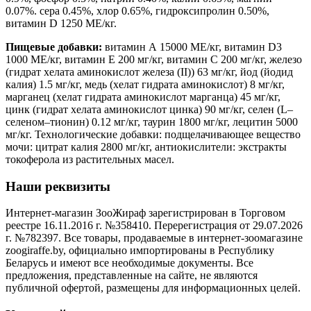
0.07%. сера 0.45%, хлор 0.65%, гидроксипролин 0.50%,
витамин D 1250 МЕ/кг.
Пищевые добавки:
витамин А 15000 МЕ/кг, витамин D3
1000 МЕ/кг, витамин Е 200 мг/кг, витамин С 200 мг/кг, железо
(гидрат хелата аминокислот железа (II)) 63 мг/кг, йод (йодид
калия) 1.5 мг/кг, медь (хелат гидрата аминокислот) 8 мг/кг,
марганец (хелат гидрата аминокислот марганца) 45 мг/кг,
цинк (гидрат хелата аминокислот цинка) 90 мг/кг, селен (L–
селеном–тионин) 0.12 мг/кг, таурин 1800 мг/кг, лецитин 5000
мг/кг. Технологические добавки: подщелачивающее вещество
мочи: цитрат калия 2800 мг/кг, антиокислители: экстракты
токоферола из растительных масел.
Наши реквизиты
Интернет-магазин ЗооЖираф зарегистрирован в Торговом
реестре 16.11.2016 г. №358410. Перерегистрация от 29.07.2026
г. №782397. Все товары, продаваемые в интернет-зоомагазине
zoogiraffe.by, официально импортированы в Республику
Беларусь и имеют все необходимые документы. Все
предложения, представленные на сайте, не являются
публичной офертой, размещены для информационных целей.