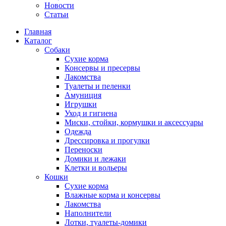
Новости
Статьи
Главная
Каталог
Собаки
Сухие корма
Консервы и пресервы
Лакомства
Туалеты и пеленки
Амуниция
Игрушки
Уход и гигиена
Миски, стойки, кормушки и аксессуары
Одежда
Дрессировка и прогулки
Переноски
Домики и лежаки
Клетки и вольеры
Кошки
Сухие корма
Влажные корма и консервы
Лакомства
Наполнители
Лотки, туалеты-домики