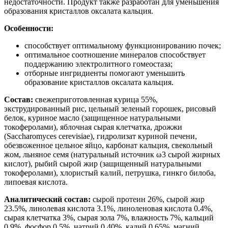
недостаточности. Продукт также разработан для уменьшения
образования кристаллов оксалата кальция.
Особенности:
способствует оптимальному функционированию почек;
оптимальное соотношение минералов способствует
поддержанию электролитного гомеостаза;
отборные ингридиенты помогают уменьшить
образование кристаллов оксалата кальция.
Состав:
свежеприготовленная курица 55%,
экструдированный рис, цельный зеленый горошек, рисовый
белок, куриное масло (защищенное натуральными
токоферолами), яблочная сырая клетчатка, дрожжи
(Saccharomyces cerevisiae), гидролизат куриной печени,
обезвоженное цельное яйцо, карбонат кальция, свекольный
жом, льняное семя (натуральный источник ω3 сырой жирных
кислот), рыбий сырой жир (защищенный натуральными
токоферолами), хлористый калий, петрушка, гинкго билоба,
липоевая кислота.
Аналитический состав:
сырой протеин 26%, сырой жир
23.5%, линолевая кислота 3.1%, линоленовая кислота 0.4%,
сырая клетчатка 3%, сырая зола 7%, влажность 7%, кальций
0.9%, фосфор 0.5%, натрий 0.40%, калий 0.65%, магний