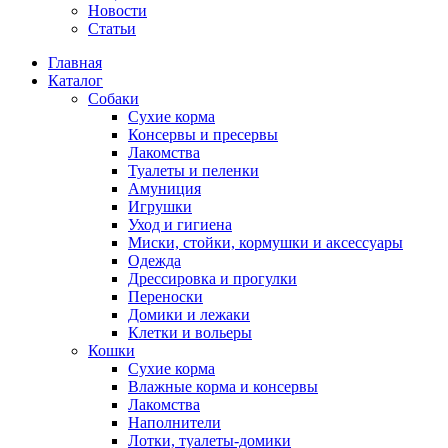
Новости
Статьи
Главная
Каталог
Собаки
Сухие корма
Консервы и пресервы
Лакомства
Туалеты и пеленки
Амуниция
Игрушки
Уход и гигиена
Миски, стойки, кормушки и аксессуары
Одежда
Дрессировка и прогулки
Переноски
Домики и лежаки
Клетки и вольеры
Кошки
Сухие корма
Влажные корма и консервы
Лакомства
Наполнители
Лотки, туалеты-домики