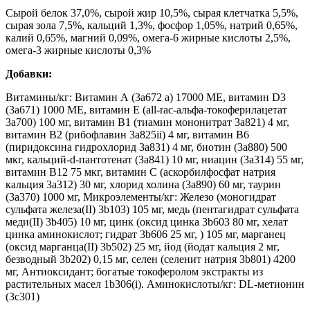
Сырой белок 37,0%, сырой жир 10,5%, сырая клетчатка 5,5%,
сырая зола 7,5%, кальций 1,3%, фосфор 1,05%, натрий 0,65%,
калий 0,65%, магний 0,09%, омега-6 жирные кислоты 2,5%,
омега-3 жирные кислоты 0,3%
Добавки:
Витамины/кг: Витамин А (3a672 a) 17000 МЕ, витамин D3
(3a671) 1000 МЕ, витамин Е (all-rac-альфа-токоферилацетат
3a700) 100 мг, витамин В1 (тиамин мононитрат 3a821) 4 мг,
витамин В2 (рибофлавин 3a825ii) 4 мг, витамин В6
(пиридоксина гидрохлорид 3a831) 4 мг, биотин (3a880) 500
мкг, кальций-d-пантотенат (3a841) 10 мг, ниацин (3a314) 55 мг,
витамин В12 75 мкг, витамин С (аскорбилфосфат натрия
кальция 3a312) 30 мг, хлорид холина (3a890) 60 мг, таурин
(3a370) 1000 мг, Микроэлементы/кг: Железо (моногидрат
сульфата железа(II) 3b103) 105 мг, медь (пентагидрат сульфата
меди(II) 3b405) 10 мг, цинк (оксид цинка 3b603 80 мг, хелат
цинка аминокислот; гидрат 3b606 25 мг, ) 105 мг, марганец
(оксид марганца(II) 3b502) 25 мг, йод (йодат кальция 2 мг,
безводный 3b202) 0,15 мг, селен (селенит натрия 3b801) 4200
мг, Антиоксидант; богатые токоферолом экстракты из
растительных масел 1b306(i). Аминокислоты/кг: DL-метионин
(3c301)