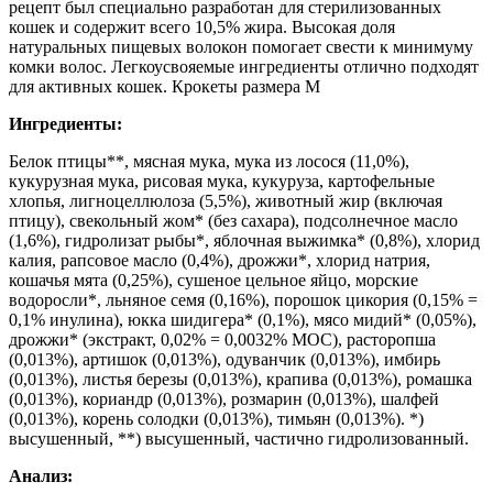
рецепт был специально разработан для стерилизованных
кошек и содержит всего 10,5% жира. Высокая доля
натуральных пищевых волокон помогает свести к минимуму
комки волос. Легкоусвояемые ингредиенты отлично подходят
для активных кошек. Крокеты размера М
Ингредиенты:
Белок птицы**, мясная мука, мука из лосося (11,0%),
кукурузная мука, рисовая мука, кукуруза, картофельные
хлопья, лигноцеллюлоза (5,5%), животный жир (включая
птицу), свекольный жом* (без сахара), подсолнечное масло
(1,6%), гидролизат рыбы*, яблочная выжимка* (0,8%), хлорид
калия, рапсовое масло (0,4%), дрожжи*, хлорид натрия,
кошачья мята (0,25%), сушеное цельное яйцо, морские
водоросли*, льняное семя (0,16%), порошок цикория (0,15% =
0,1% инулина), юкка шидигера* (0,1%), мясо мидий* (0,05%),
дрожжи* (экстракт, 0,02% = 0,0032% МОС), расторопша
(0,013%), артишок (0,013%), одуванчик (0,013%), имбирь
(0,013%), листья березы (0,013%), крапива (0,013%), ромашка
(0,013%), кориандр (0,013%), розмарин (0,013%), шалфей
(0,013%), корень солодки (0,013%), тимьян (0,013%). *)
высушенный, **) высушенный, частично гидролизованный.
Анализ: