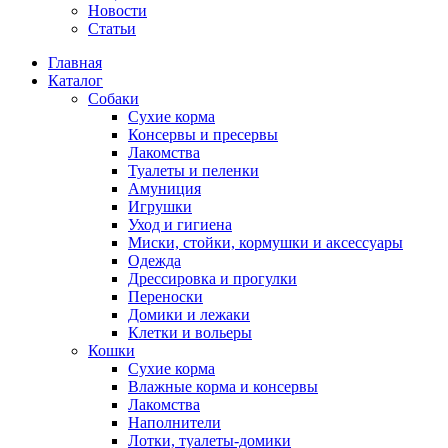
Новости
Статьи
Главная
Каталог
Собаки
Сухие корма
Консервы и пресервы
Лакомства
Туалеты и пеленки
Амуниция
Игрушки
Уход и гигиена
Миски, стойки, кормушки и аксессуары
Одежда
Дрессировка и прогулки
Переноски
Домики и лежаки
Клетки и вольеры
Кошки
Сухие корма
Влажные корма и консервы
Лакомства
Наполнители
Лотки, туалеты-домики