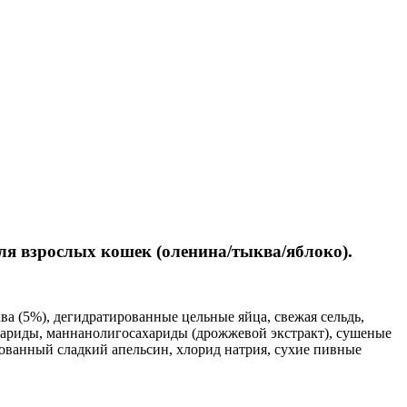
для взрослых кошек (оленина/тыква/яблоко).
ва (5%), дегидратированные цельные яйца, свежая сельдь,
ахариды, маннанолигосахариды (дрожжевой экстракт), сушеные
рованный сладкий апельсин, хлорид натрия, сухие пивные