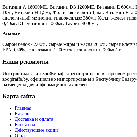
Витамин А 18000МЕ, Витамин D3 1200МЕ, Витамин Е 600мг, Ви
10мг, Витамин Н 1,5мг, Фолиевая кислота 1,5мг, Витамин В12 
аналогичный метионин гидроксилазе 380мг, Хелат железа гид
0,40мг, DL‐метионин 5000мг, Таурин 4000мг;
Анализ:
Cырой белок 42,00%, сырые жиры и масла 20,0%, сырая клетчат
EPA 0,30%, глюкозамин 1200мг/кг, хондроитин 900мг/кг
Наши реквизиты
Интернет-магазин ЗооЖираф зарегистрирован в Торговом реестр
zoogiraffe.by, официально импортированы в Республику Белару
размещены для информационных целей.
Карта сайта
Главная
Каталог
Доставка и оплата
Контакты
Действующие акции!
О нас