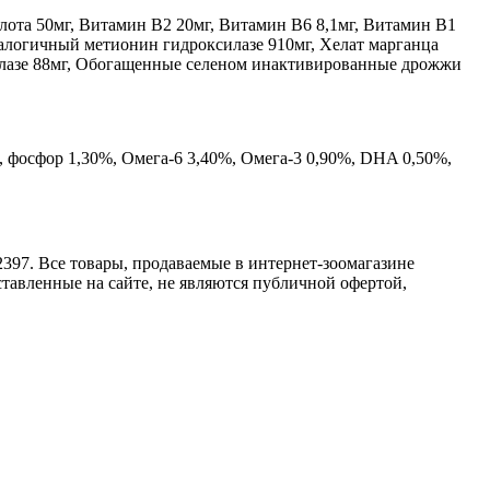
ота 50мг, Витамин В2 20мг, Витамин В6 8,1мг, Витамин В1
аналогичный метионин гидроксилазе 910мг, Хелат марганца
силазе 88мг, Обогащенные селеном инактивированные дрожжи
%, фосфор 1,30%, Омега‐6 3,40%, Омега‐3 0,90%, DHA 0,50%,
2397. Все товары, продаваемые в интернет-зоомагазине
тавленные на сайте, не являются публичной офертой,