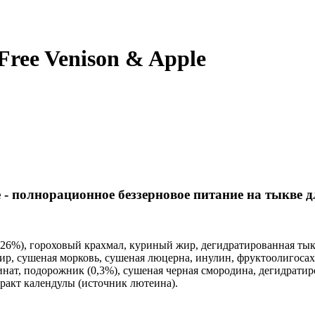
ree Venison & Apple
 - полнорационное беззерновое питание на тыкве 
(26%), гороховый крахмал, куриный жир, дегидратированная тык
жир, сушеная морковь, сушеная люцерна, инулин, фруктоолигос
инат, подорожник (0,3%), сушеная черная смородина, дегидрати
тракт календулы (источник лютеина).