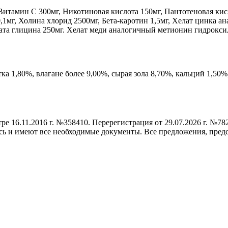
тамин С 300мг, Никотиновая кислота 150мг, Пантотеновая кисл
0,1мг, Холина хлорид 2500мг, Бета‐каротин 1,5мг, Хелат цинка 
рата глицина 250мг. Хелат меди аналогичный метионин гидрок
ка 1,80%, влагане более 9,00%, сырая зола 8,70%, кальций 1,50
е 16.11.2016 г. №358410. Перерегистрация от 29.07.2026 г. №78
сь и имеют все необходимые документы. Все предложения, предс