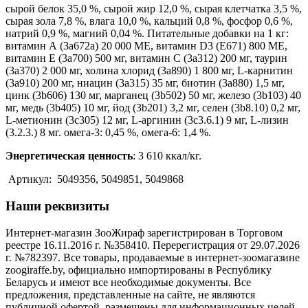
cырой белок 35,0 %, сырой жир 12,0 %, сырая клетчатка 3,5 %,
сырая зола 7,8 %, влага 10,0 %, кальций 0,8 %, фосфор 0,6 %,
натрий 0,9 %, магний 0,04 %. Питательные добавки на 1 кг:
витамин А (3a672a) 20 000 МЕ, витамин D3 (E671) 800 МЕ,
витамин E (3a700) 500 мг, витамин C (3a312) 200 мг, таурин
(3a370) 2 000 мг, холина хлорид (3a890) 1 800 мг, L-карнитин
(3a910) 200 мг, ниацин (3a315) 35 мг, биотин (3a880) 1,5 мг,
цинк (3b606) 130 мг, марганец (3b502) 50 мг, железо (3b103) 40
мг, медь (3b405) 10 мг, йод (3b201) 3,2 мг, селен (3b8.10) 0,2 мг,
L-метионин (3c305) 12 мг, L-аргинин (3c3.6.1) 9 мг, L-лизин
(3.2.3.) 8 мг. омега-3: 0,45 %, омега-6: 1,4 %.
Энергетическая ценность
: 3 610 ккал/кг.
Артикул: 5049356, 5049851, 5049868
Наши реквизиты
Интернет-магазин ЗооЖираф зарегистрирован в Торговом
реестре 16.11.2016 г. №358410. Перерегистрация от 29.07.2026
г. №782397. Все товары, продаваемые в интернет-зоомагазине
zoogiraffe.by, официально импортированы в Республику
Беларусь и имеют все необходимые документы. Все
предложения, представленные на сайте, не являются
публичной офертой, размещены для информационных целей.