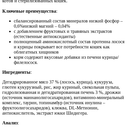
котов и стерилизованных кошек.
Ключевые преимущества
:
сбалансированный состав минералов низкий фосфор –
0,6%низкий магний – 0,04%
с добавлением фруктовых и травяных экстрактов
(естественные антиоксиданты)
полноценный аминокислотный состав протеина лосося
и курицы покрывает все потребности кошек как
облигатных хищников
корм содержит вкусовые добавки из печени курицы/
филелосося.
Ингредиенты
:
Дегидрированное мясо 37 % (лосось, курица), кукуруза,
глютен кукурузный, рис, жир куриный, свекольная пульпа,
гидролизованная и дегидратированная печень 3 %, дрожжи
(источник маннанолигосахаридов), витаминно-минеральный
комплекс, таурин, топинамбур (источник инулина –
фруктоолигосахаридов), клюква, DL-Метионин,
антиокислитель, экстракт юкки Шидигера.
Анализ
: