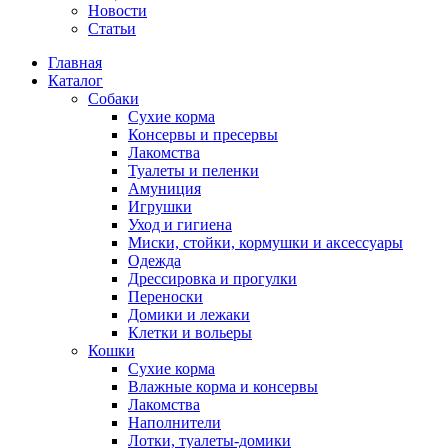
Новости
Статьи
Главная
Каталог
Собаки
Сухие корма
Консервы и пресервы
Лакомства
Туалеты и пеленки
Амуниция
Игрушки
Уход и гигиена
Миски, стойки, кормушки и аксессуары
Одежда
Дрессировка и прогулки
Переноски
Домики и лежаки
Клетки и вольеры
Кошки
Сухие корма
Влажные корма и консервы
Лакомства
Наполнители
Лотки, туалеты-домики