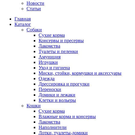
Новости
Статьи
Главная
Каталог
Собаки
Сухие корма
Консервы и пресервы
Лакомства
Туалеты и пеленки
Амуниция
Игрушки
Уход и гигиена
Миски, стойки, кормушки и аксессуары
Одежда
Дрессировка и прогулки
Переноски
Домики и лежаки
Клетки и вольеры
Кошки
Сухие корма
Влажные корма и консервы
Лакомства
Наполнители
Лотки, туалеты-домики