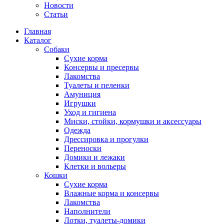
Новости
Статьи
Главная
Каталог
Собаки
Сухие корма
Консервы и пресервы
Лакомства
Туалеты и пеленки
Амуниция
Игрушки
Уход и гигиена
Миски, стойки, кормушки и аксессуары
Одежда
Дрессировка и прогулки
Переноски
Домики и лежаки
Клетки и вольеры
Кошки
Сухие корма
Влажные корма и консервы
Лакомства
Наполнители
Лотки, туалеты-домики