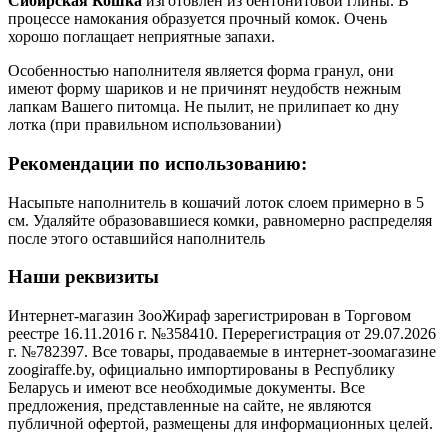
Сибирская Кошка
изготовлен из бентонитовой глины. В
процессе намокания образуется прочный комок. Очень
хорошо поглащает неприятные запахи.
Особенностью наполнителя является форма гранул, они
имеют форму шариков и не причинят неудобств нежным
лапкам Вашего питомца. Не пылит, не прилипает ко дну
лотка (при правильном использовании)
Рекомендации по использованию:
Насыпьте наполнитель в кошачий лоток слоем примерно в 5
см. Удаляйте образовавшиеся комки, равномерно распределяя
после этого оставшийся наполнитель
Наши реквизиты
Интернет-магазин ЗооЖираф зарегистрирован в Торговом
реестре 16.11.2016 г. №358410. Перерегистрация от 29.07.2026
г. №782397. Все товары, продаваемые в интернет-зоомагазине
zoogiraffe.by, официально импортированы в Республику
Беларусь и имеют все необходимые документы. Все
предложения, представленные на сайте, не являются
публичной офертой, размещены для информационных целей.