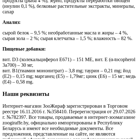
продукты (рыба 4 %), зерно, продукты переработки овощей
(инулин 0,1 %), белковые растительные экстракты, минералы,
сахар
Aнaлиз:
сырой белок – 9,5 %; необработанные масла и жиры – 4 %,
сырая зола – 2 %; сырая клетчатка – 1,5 %; влажность – 82 %.
Пищевые добавки:
вит. D3 (холекальциферол E671) – 151 ME, вит. E (α-tocopherol
3a700) – 30 мг,
вит. B1(тиамин мононитрат) – 3,8 mg; таурин – 0,21 mg; йод
(E2) – 0,15 mg; марганец (E5) – 1,79мг; цинк (E6) – 15 мг; медь
(E4) – 0,58 mg.
Наши реквизиты
Интернет-магазин ЗооЖираф зарегистрирован в Торговом
реестре 16.11.2016 г. №358410. Перерегистрация от 29.07.2026
г. №782397. Все товары, продаваемые в интернет-зоомагазине
zoogiraffe.by, официально импортированы в Республику
Беларусь и имеют все необходимые документы. Все
предложения, представленные на сайте, не являются