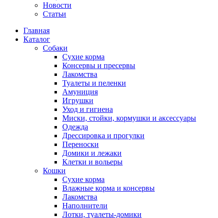
Новости
Статьи
Главная
Каталог
Собаки
Сухие корма
Консервы и пресервы
Лакомства
Туалеты и пеленки
Амуниция
Игрушки
Уход и гигиена
Миски, стойки, кормушки и аксессуары
Одежда
Дрессировка и прогулки
Переноски
Домики и лежаки
Клетки и вольеры
Кошки
Сухие корма
Влажные корма и консервы
Лакомства
Наполнители
Лотки, туалеты-домики